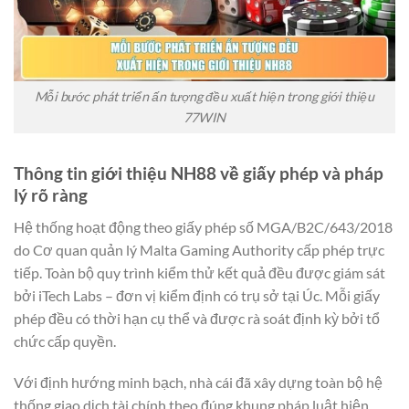
Mỗi bước phát triển ấn tượng đều xuất hiện trong giới thiệu
77WIN
Thông tin giới thiệu NH88 về giấy phép và pháp
lý rõ ràng
Hệ thống hoạt động theo giấy phép số MGA/B2C/643/2018
do Cơ quan quản lý Malta Gaming Authority cấp phép trực
tiếp. Toàn bộ quy trình kiểm thử kết quả đều được giám sát
bởi iTech Labs – đơn vị kiểm định có trụ sở tại Úc. Mỗi giấy
phép đều có thời hạn cụ thể và được rà soát định kỳ bởi tổ
chức cấp quyền.
Với định hướng minh bạch, nhà cái đã xây dựng toàn bộ hệ
thống giao dịch tài chính theo đúng khung pháp luật hiện