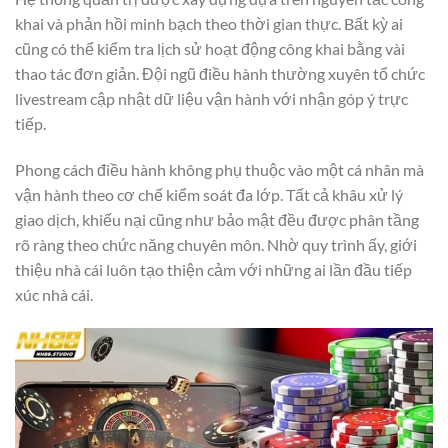
khai và phản hồi minh bạch theo thời gian thực. Bất kỳ ai
cũng có thể kiểm tra lịch sử hoạt động công khai bằng vài
thao tác đơn giản. Đội ngũ điều hành thường xuyên tổ chức
livestream cập nhật dữ liệu vận hành với nhận góp ý trực
tiếp.
Phong cách điều hành không phụ thuộc vào một cá nhân mà
vận hành theo cơ chế kiểm soát đa lớp. Tất cả khâu xử lý
giao dịch, khiếu nại cũng như bảo mật đều được phân tầng
rõ ràng theo chức năng chuyên môn. Nhờ quy trình ấy, giới
thiệu nhà cái luôn tạo thiện cảm với những ai lần đầu tiếp
xúc nhà cái.