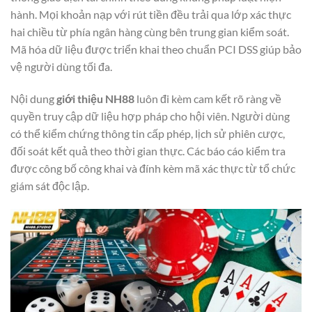
hành. Mọi khoản nạp với rút tiền đều trải qua lớp xác thực
hai chiều từ phía ngân hàng cùng bên trung gian kiểm soát.
Mã hóa dữ liệu được triển khai theo chuẩn PCI DSS giúp bảo
vệ người dùng tối đa.
Nội dung
giới thiệu NH88
luôn đi kèm cam kết rõ ràng về
quyền truy cập dữ liệu hợp pháp cho hội viên. Người dùng
có thể kiểm chứng thông tin cấp phép, lịch sử phiên cược,
đối soát kết quả theo thời gian thực. Các báo cáo kiểm tra
được công bố công khai và đính kèm mã xác thực từ tổ chức
giám sát độc lập.